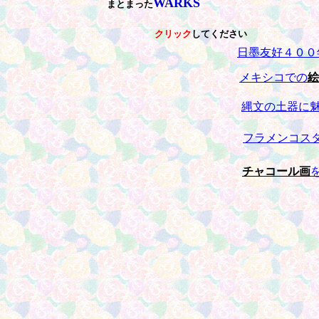
WARKS
まとまった
クリック
してください
日墨友好４００
メキシコでの
絵
縄文の土器に
フラメンコス
チャコール画