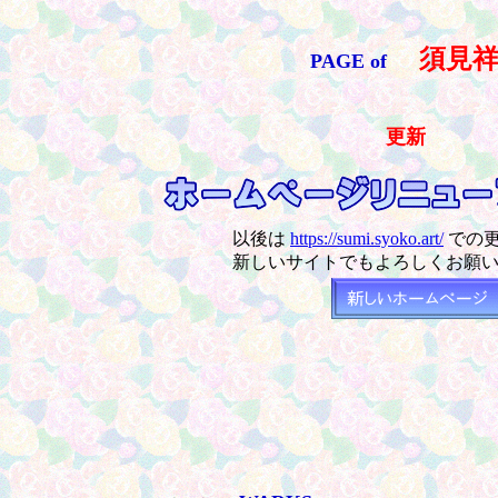
須見祥
PAGE of
更新
以後は
https://sumi.syoko.art/
での
新しいサイトでもよろしくお願