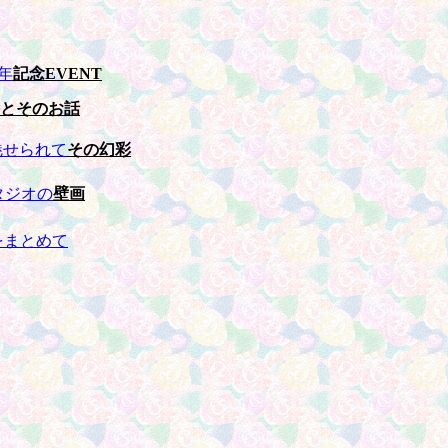
年
記念EVENT
とそのお話
魅せられて
その幻彩
タジオの
壁画
をまとめて