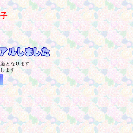
子
更新となります
いします